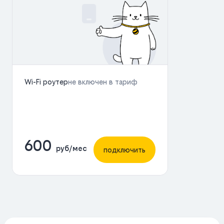
Wi-Fi роутер
не включен в тариф
600
руб/мес
подключить